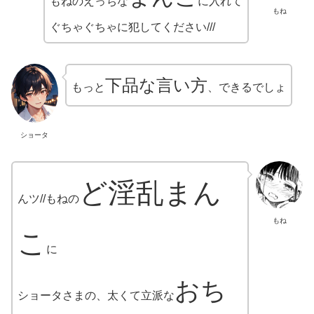
もねのえっちな
に入れて
もね
ぐちゃぐちゃに犯してください///
下品な言い方
もっと
、できるでしょ
ショータ
ど淫乱まん
んツ//もねの
もね
こ
に
おち
ショータさまの、太くて立派な