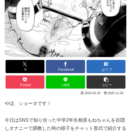
X
Facebook
はてブ
Pocket
LINE
コピー
2024.02.18
2025.11.02
やほ、ショータです！
今日はSNSで知り合った中学2年生相原もねちゃんを目隠
しオナニーで調教した時の様子をチャット形式で紹介する