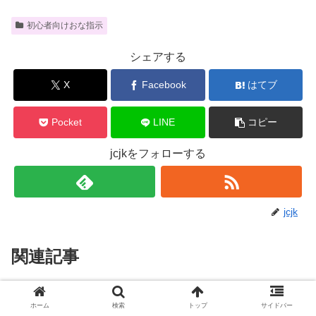
初心者向けおな指示
シェアする
X
Facebook
はてブ
Pocket
LINE
コピー
jcjkをフォローする
jcjk
関連記事
スーパーボールごろごろオナニー
初心者向けおな指示
ホーム
検索
トップ
サイドバー